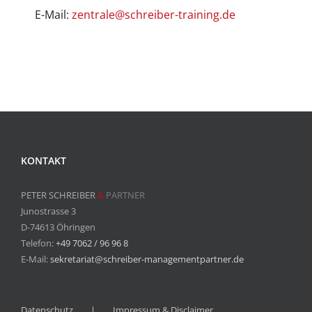
E-Mail:
zentrale@schreiber-training.de
KONTAKT
PETER SCHREIBER
&
PARTNER
Junostrasse 3
D-74613 Öhringen
Telefon:
+49 7062 / 96 96 8
E-Mail:
sekretariat@schreiber-managementpartner.de
Datenschutz
Impressum & Disclaimer