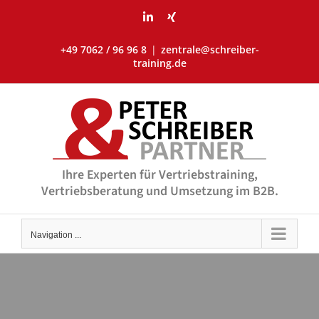
Skip
LinkedIn
Xing
to
content
+49 7062 / 96 96 8
|
zentrale@schreiber-
training.de
Ihre Experten für Vertriebstraining,
Vertriebsberatung und Umsetzung im B2B.
Navigation ...