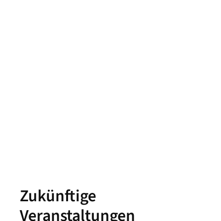
Vertriebstraining -
Vertriebsmanageme
nt
Home
Seminartermine
Vertriebsmanagement
Zukünftige
Veranstaltungen