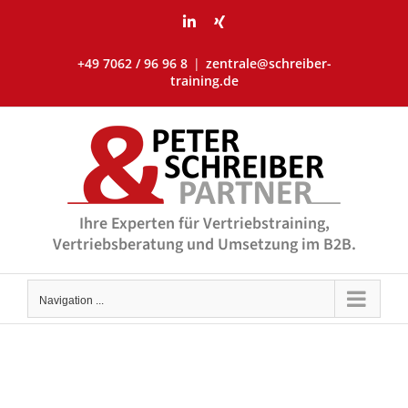
Skip
LinkedIn
Xing
to
content
+49 7062 / 96 96 8
|
zentrale@schreiber-
training.de
Ihre Experten für Vertriebstraining,
Vertriebsberatung und Umsetzung im B2B.
Navigation ...