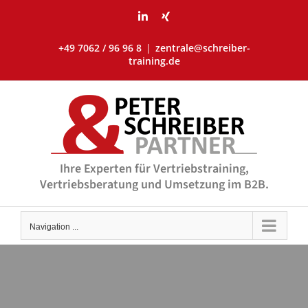
Skip
LinkedIn
Xing
to
content
+49 7062 / 96 96 8
|
zentrale@schreiber-
training.de
Ihre Experten für Vertriebstraining,
Vertriebsberatung und Umsetzung im B2B.
Navigation ...