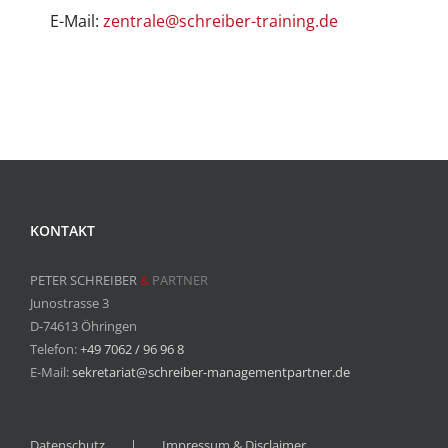
E-Mail:
zentrale@schreiber-training.de
KONTAKT
PETER SCHREIBER
&
PARTNER
Junostrasse 3
D-74613 Öhringen
Telefon:
+49 7062 / 96 96 8
E-Mail:
sekretariat@schreiber-managementpartner.de
Datenschutz
Impressum & Disclaimer