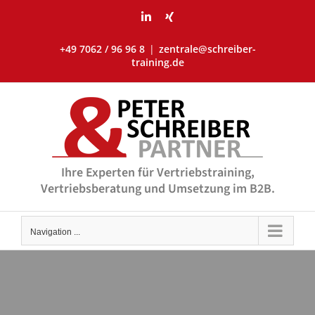
Skip
LinkedIn
Xing
to
content
+49 7062 / 96 96 8
|
zentrale@schreiber-
training.de
Ihre Experten für Vertriebstraining,
Vertriebsberatung und Umsetzung im B2B.
Navigation ...