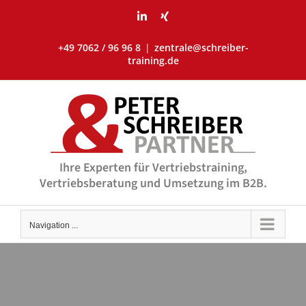
Skip
LinkedIn
Xing
to
content
+49 7062 / 96 96 8
|
zentrale@schreiber-
training.de
Ihre Experten für Vertriebstraining,
Vertriebsberatung und Umsetzung im B2B.
Navigation ...