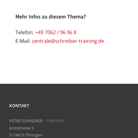
Mehr Infos zu diesem Thema?
Telefon:
+49 7062 / 96 96 8
E-Mail:
zentrale@schreiber-training.de
KONTAKT
PETER SCHREIBER
&
PARTNER
Junostrasse 3
D-74613 Öhringen