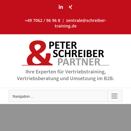
Skip
LinkedIn
Xing
to
content
+49 7062 / 96 96 8
|
zentrale@schreiber-
training.de
Ihre Experten für Vertriebstraining,
Vertriebsberatung und Umsetzung im B2B.
Navigation ...