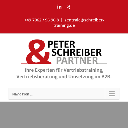
Skip
LinkedIn
Xing
to
content
+49 7062 / 96 96 8
|
zentrale@schreiber-
training.de
Ihre Experten für Vertriebstraining,
Vertriebsberatung und Umsetzung im B2B.
Navigation ...