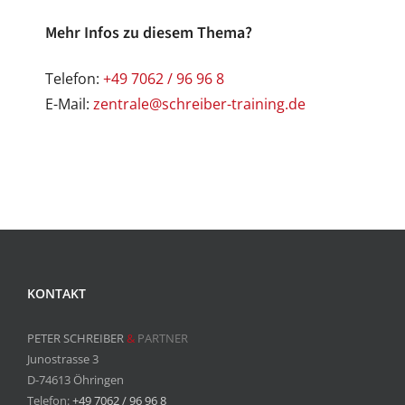
Mehr Infos zu diesem Thema?
Telefon:
+49 7062 / 96 96 8
E-Mail:
zentrale@schreiber-training.de
KONTAKT
PETER SCHREIBER
&
PARTNER
Junostrasse 3
D-74613 Öhringen
Telefon:
+49 7062 / 96 96 8