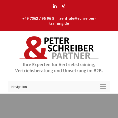
Skip
LinkedIn
Xing
to
content
+49 7062 / 96 96 8
|
zentrale@schreiber-
training.de
Ihre Experten für Vertriebstraining,
Vertriebsberatung und Umsetzung im B2B.
Navigation ...