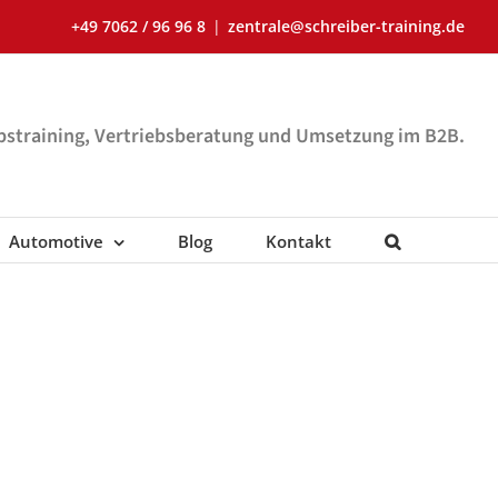
+49 7062 / 96 96 8
|
zentrale@schreiber-training.de
ebstraining, Vertriebsberatung und Umsetzung im B2B.
Automotive
Blog
Kontakt
aining B2B