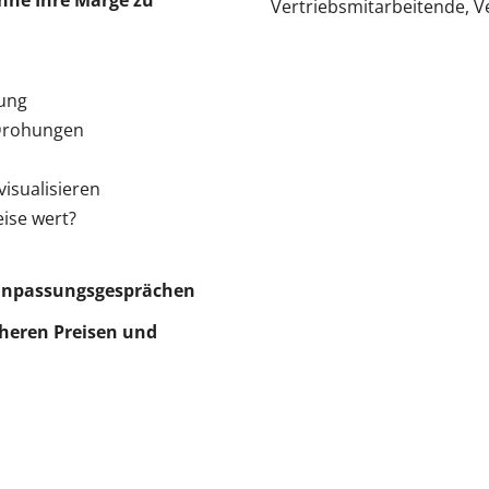
hne Ihre Marge zu
Vertriebsmitarbeitende, V
lung
 Drohungen
isualisieren
ise wert?
isanpassungsgesprächen
öheren Preisen und