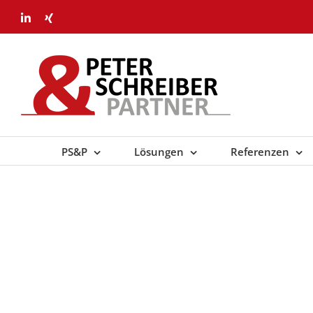
Skip
LinkedIn
Xing
to
content
PS&P
Lösungen
Referenzen
Seminarte