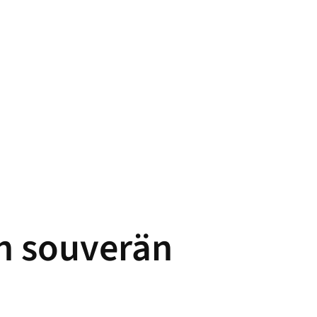
ermine
Preisverhandlung
Online-Seminar: Preiserhöhungen sou
:
n souverän