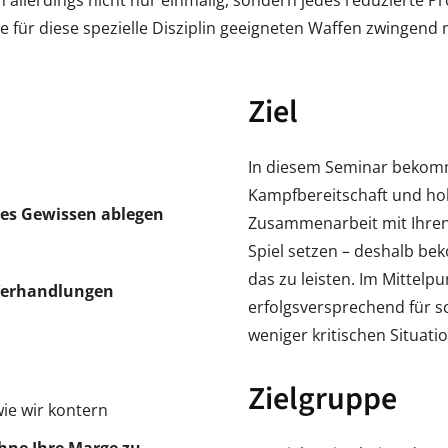
allerdings nicht nur einmalig, sondern jedes reduzierte Pro
e für diese spezielle Disziplin geeigneten Waffen zwingend n
Ziel
In diesem Seminar bekomme
Kampfbereitschaft und ho
es Gewissen ablegen
Zusammenarbeit mit Ihren 
Spiel setzen – deshalb be
das zu leisten. Im Mittelp
 Verhandlungen
erfolgsversprechend für s
weniger kritischen Situat
Zielgruppe
ie wir kontern