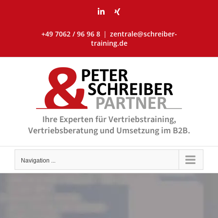
Skip
LinkedIn
Xing
to
content
+49 7062 / 96 96 8
|
zentrale@schreiber-
training.de
Ihre Experten für Vertriebstraining,
Vertriebsberatung und Umsetzung im B2B.
Navigation ...