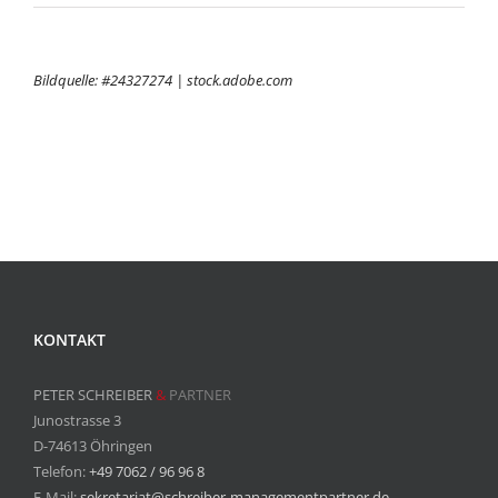
Bildquelle: #24327274 | stock.adobe.com
KONTAKT
PETER SCHREIBER
&
PARTNER
Junostrasse 3
D-74613 Öhringen
Telefon:
+49 7062 / 96 96 8
E-Mail:
sekretariat@schreiber-managementpartner.de