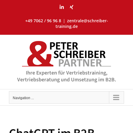
Skip
LinkedIn
Xing
to
content
+49 7062 / 96 96 8
|
zentrale@schreiber-
training.de
Ihre Experten für Vertriebstraining,
Vertriebsberatung und Umsetzung im B2B.
Navigation ...