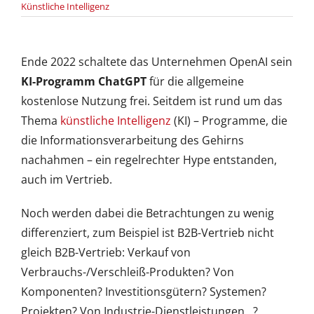
im
Künstliche Intelligenz
B2B-
Vertrieb:
Mit
Augenmaß
Ende 2022 schaltete das Unternehmen OpenAI sein
&
KI-Programm ChatGPT
für die allgemeine
Hirn…
kostenlose Nutzung frei. Seitdem ist rund um das
Thema
künstliche Intelligenz
(KI) – Programme, die
die Informationsverarbeitung des Gehirns
nachahmen – ein regelrechter Hype entstanden,
auch im Vertrieb.
Noch werden dabei die Betrachtungen zu wenig
differenziert, zum Beispiel ist B2B-Vertrieb nicht
gleich B2B-Vertrieb: Verkauf von
Verbrauchs-/Verschleiß-Produkten? Von
Komponenten? Investitionsgütern? Systemen?
Projekten? Von Industrie-Dienstleistungen…?