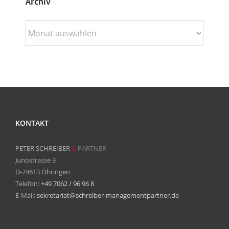
Archiv
Archiv
KONTAKT
PETER SCHREIBER
&
PARTNER
Junostrasse 3
D-74613 Öhringen
Telefon:
+49 7062 / 96 96 8
E-Mail:
sekretariat@schreiber-managementpartner.de