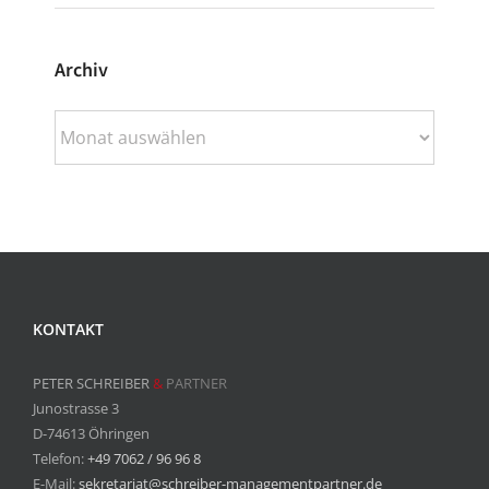
Archiv
Archiv
KONTAKT
PETER SCHREIBER
&
PARTNER
Junostrasse 3
D-74613 Öhringen
Telefon:
+49 7062 / 96 96 8
E-Mail:
sekretariat@schreiber-managementpartner.de