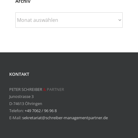
Archiv
Archiv
KONTAKT
PETER SCHREIBER
&
PARTNER
Junostrasse 3
D-74613 Öhringen
Telefon:
+49 7062 / 96 96 8
E-Mail:
sekretariat@schreiber-managementpartner.de