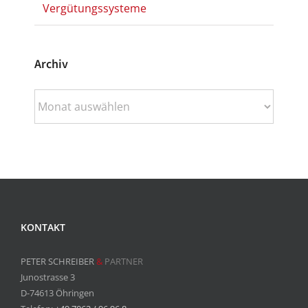
Vergütungssysteme
Archiv
Archiv
KONTAKT
PETER SCHREIBER
&
PARTNER
Junostrasse 3
D-74613 Öhringen