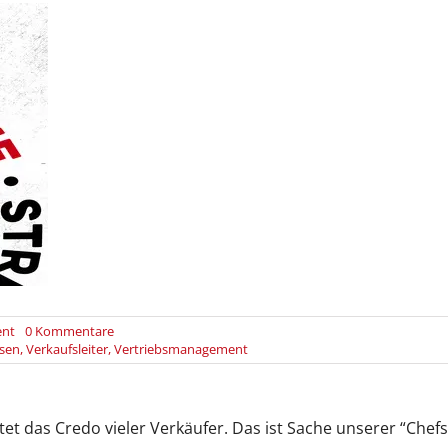
on
ent
0 Kommentare
Wahre
ssen
,
Verkaufsleiter
,
Vertriebsmanagement
Verkäufer
denken
und
handeln
utet das Credo vieler Verkäufer. Das ist Sache unserer “Chefs
wie