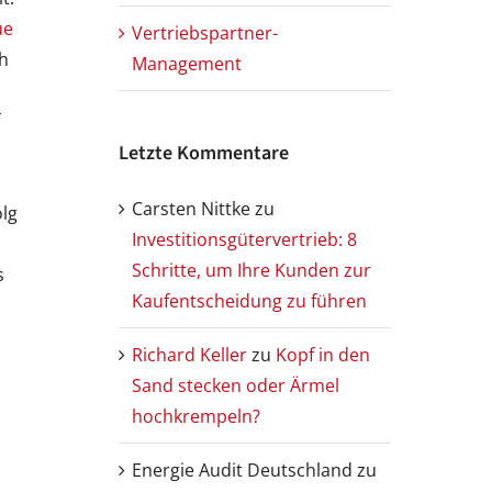
ue
Vertriebspartner-
ch
Management
Letzte Kommentare
Carsten Nittke
zu
olg
Investitionsgütervertrieb: 8
Schritte, um Ihre Kunden zur
s
Kaufentscheidung zu führen
Richard Keller
zu
Kopf in den
Sand stecken oder Ärmel
hochkrempeln?
Energie Audit Deutschland
zu