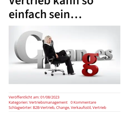
Vertrieb kann so
einfach sein…
Veröffentlicht am: 01/08/2023
on
Kategorien:
Vertriebsmanagement
0 Kommentare
Vertrieb
Schlagwörter:
B2B-Vertrieb
,
Change
,
Verkaufsstil
,
Vertrieb
kann
so
einfach
sein…