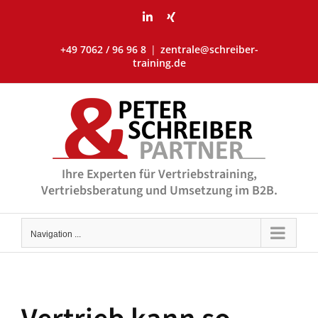
Skip
LinkedIn
Xing
to
content
+49 7062 / 96 96 8
|
zentrale@schreiber-
training.de
Ihre Experten für Vertriebstraining,
Vertriebsberatung und Umsetzung im B2B.
Navigation ...