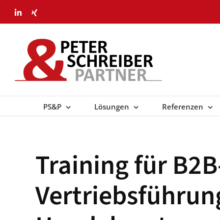
Skip
LinkedIn
Xing
to
content
PS&P
Lösungen
Referenzen
Training für B2
Vertriebsführung