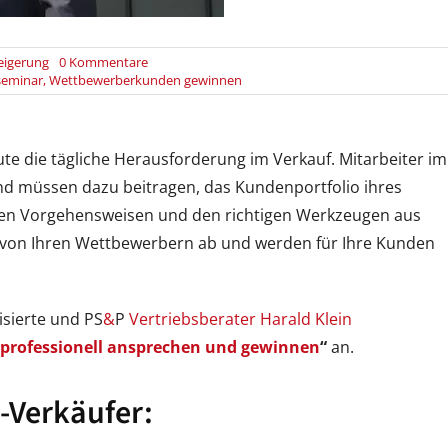
on
eigerung
0 Kommentare
Training
seminar
,
Wettbewerberkunden gewinnen
für
B2B-
Verkäufer
und
te die tägliche Herausforderung im Verkauf. Mitarbeiter im
Vertriebsführungskräfte
nd müssen dazu beitragen, das Kundenportfolio ihres
in
Handelsunternehmen
men Vorgehensweisen und den richtigen Werkzeugen aus
h von Ihren Wettbewerbern ab und werden für Ihre Kunden
sierte und PS
&
P
Vertriebsberater Harald Klein
professionell ansprechen und gewinnen
“
an.
B-Verkäufer: