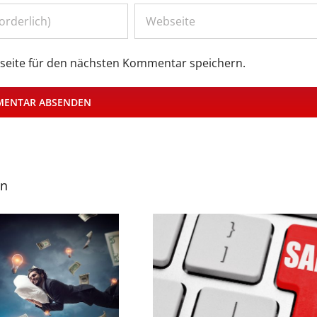
eite für den nächsten Kommentar speichern.
en
Glück ist keine Strategi
Ist Ihre Vertriebs- und Service-
Planungs-Impulse für de
Organisation noch zeitgemäß?
Vertrieb 2026…