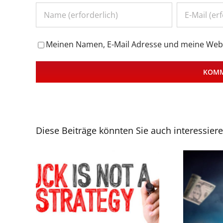
Meinen Namen, E-Mail Adresse und meine Webs
Diese Beiträge könnten Sie auch interessier
ie…! 4
Ein Traum von einem Verkäufer –
en B2B-
und was Einkäufer wirklich
denken