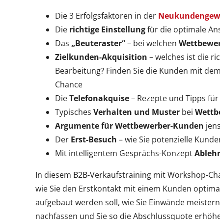
Die 3 Erfolgsfaktoren in der
Neukundengew
Die
richtige Einstellung
für die optimale A
Das
„Beuteraster“
– bei welchen
Wettbewe
Zielkunden-Akquisition
– welches ist die ri
Bearbeitung? Finden Sie die Kunden mit dem
Chance
Die
Telefonakquise
– Rezepte und Tipps für
Typisches
Verhalten und Muster
bei
Wettb
Argumente für Wettbewerber-Kunden
jens
Der
Erst-Besuch
– wie Sie potenzielle Kunde
Mit intelligentem Gesprächs-Konzept
Ableh
In diesem B2B-Verkaufstraining mit Workshop-Char
wie Sie den Erstkontakt mit einem Kunden optima
aufgebaut werden soll, wie Sie Einwände meister
nachfassen und Sie so die Abschlussquote erhöh