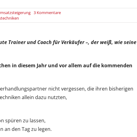
on
msatzsteigerung
3 Kommentare
Verhandlungstechniken
stechniken
–
der
Schlüssel
zum
ute Trainer und Coach für Verkäufer –, der weiß, wie seine
Erfolg…?
Wochen in diesem Jahr und vor allem auf die kommenden
 Verhandlungspartner nicht vergessen, die ihren bisherigen
chniken allein dazu nutzten,
on spüren zu lassen,
n an den Tag zu legen.