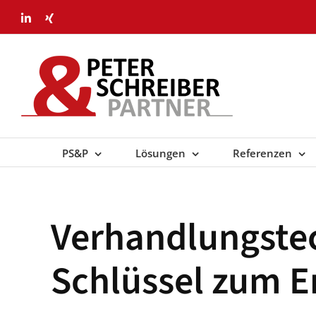
Skip
LinkedIn
Xing
to
content
PS&P
Lösungen
Referenzen
Verhandlungstec
Schlüssel zum 