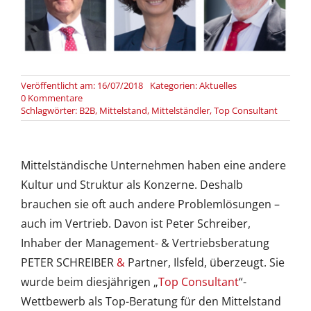
Veröffentlicht am: 16/07/2018
Kategorien:
Aktuelles
on
0 Kommentare
Mittelständler
Schlagwörter:
B2B
,
Mittelstand
,
Mittelständler
,
Top Consultant
ticken
auch
im
Vertrieb
Mittelständische Unternehmen haben eine andere
anders
Kultur und Struktur als Konzerne. Deshalb
als
Konzerne
brauchen sie oft auch andere Problemlösungen –
auch im Vertrieb. Davon ist Peter Schreiber,
Inhaber der Management- & Vertriebsberatung
PETER SCHREIBER
&
Partner, Ilsfeld, überzeugt. Sie
wurde beim diesjährigen „
Top Consultant
“-
Wettbewerb als Top-Beratung für den Mittelstand