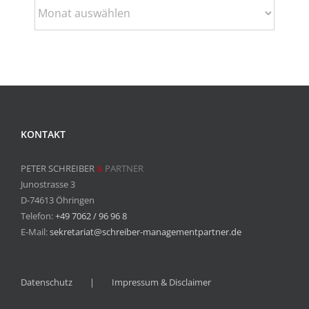
Archiv
KONTAKT
PETER SCHREIBER
&
PARTNER
Junostrasse 3
D-74613 Öhringen
Telefon:
+49 7062 / 96 96 8
E-Mail:
sekretariat@schreiber-managementpartner.de
Datenschutz
Impressum & Disclaimer