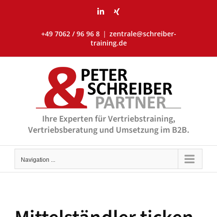
Skip
LinkedIn
Xing
to
content
+49 7062 / 96 96 8
|
zentrale@schreiber-
training.de
Ihre Experten für Vertriebstraining,
Vertriebsberatung und Umsetzung im B2B.
Navigation ...