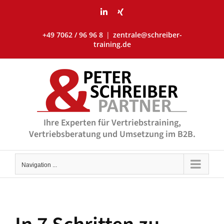
Skip
LinkedIn
Xing
to
content
+49 7062 / 96 96 8
|
zentrale@schreiber-
training.de
Ihre Experten für Vertriebstraining,
Vertriebsberatung und Umsetzung im B2B.
Navigation ...