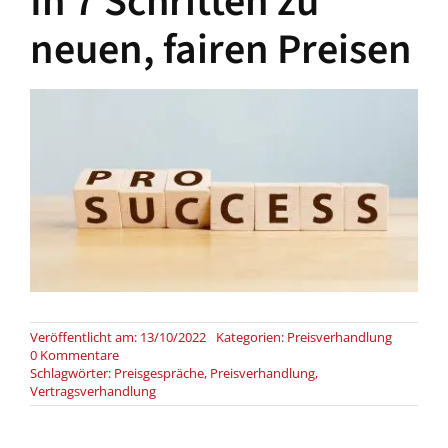
In 7 Schritten zu
neuen, fairen Preisen
Veröffentlicht am: 13/10/2022
Kategorien:
Preisverhandlung
on
0 Kommentare
In
Schlagwörter:
Preisgespräche
,
Preisverhandlung
,
7
Vertragsverhandlung
Schritten
zu
neuen,